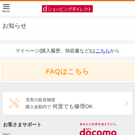
お知らせ
マイページ(購入履歴、領収書など)は
こちら
から
FAQはこちら
充実の延長補償
何度でも修理OK
購入金額内で
お客さまサポート
FAQ