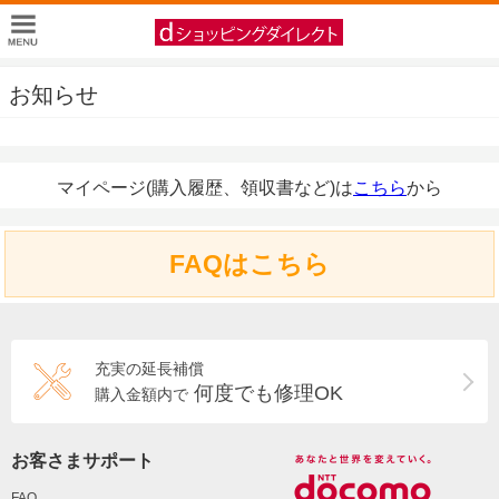
お知らせ
マイページ(購入履歴、領収書など)は
こちら
から
FAQはこちら
充実の延長補償
何度でも修理OK
購入金額内で
お客さまサポート
FAQ