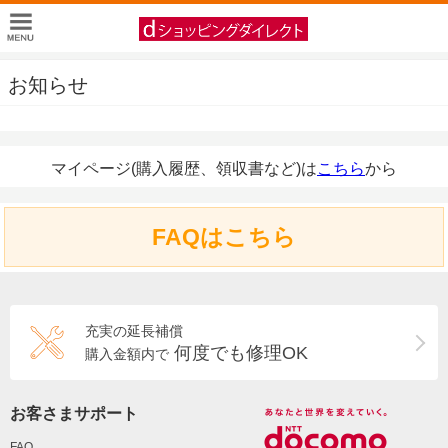
お知らせ
マイページ(購入履歴、領収書など)は
こちら
から
FAQはこちら
充実の延長補償
何度でも修理OK
購入金額内で
お客さまサポート
FAQ