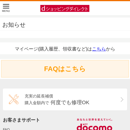
お知らせ
マイページ(購入履歴、領収書など)は
こちら
から
FAQはこちら
充実の延長補償
何度でも修理OK
購入金額内で
お客さまサポート
FAQ