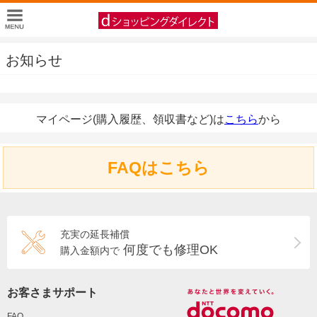
お知らせ
マイページ(購入履歴、領収書など)は
こちら
から
FAQはこちら
充実の延長補償
何度でも修理OK
購入金額内で
お客さまサポート
FAQ