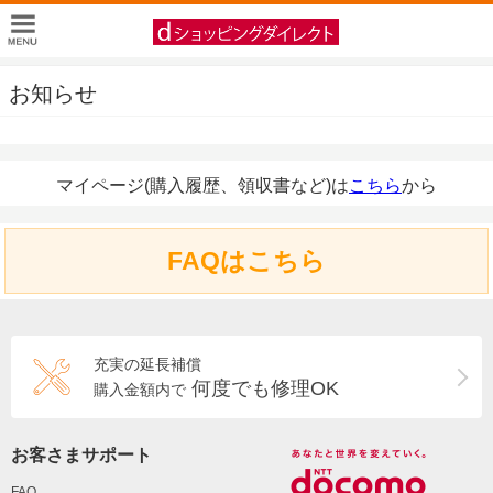
お知らせ
マイページ(購入履歴、領収書など)は
こちら
から
FAQはこちら
充実の延長補償
何度でも修理OK
購入金額内で
お客さまサポート
FAQ