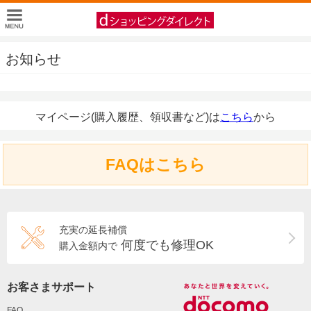
お知らせ
マイページ(購入履歴、領収書など)は
こちら
から
FAQはこちら
充実の延長補償
何度でも修理OK
購入金額内で
お客さまサポート
FAQ