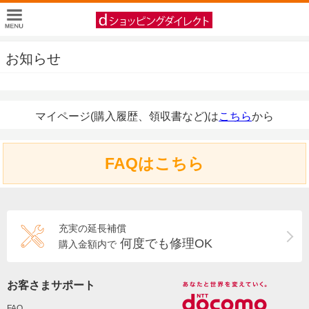
お知らせ
マイページ(購入履歴、領収書など)は
こちら
から
FAQはこちら
充実の延長補償
何度でも修理OK
購入金額内で
お客さまサポート
FAQ