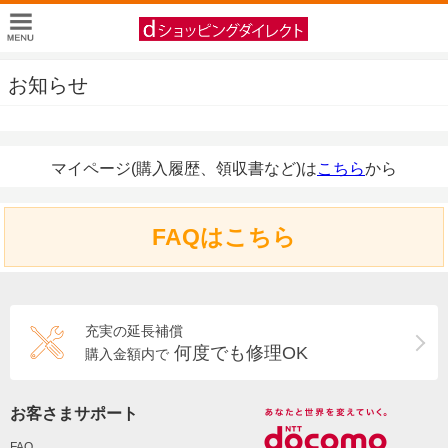
お知らせ
マイページ(購入履歴、領収書など)は
こちら
から
FAQはこちら
充実の延長補償
何度でも修理OK
購入金額内で
お客さまサポート
FAQ