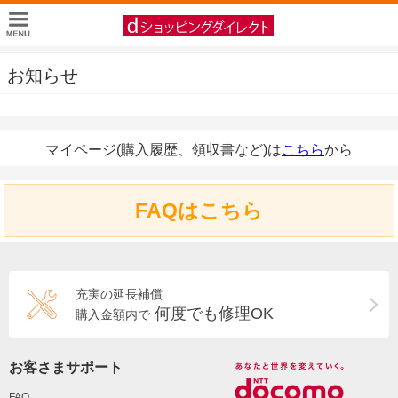
お知らせ
マイページ(購入履歴、領収書など)は
こちら
から
FAQはこちら
充実の延長補償
何度でも修理OK
購入金額内で
お客さまサポート
FAQ