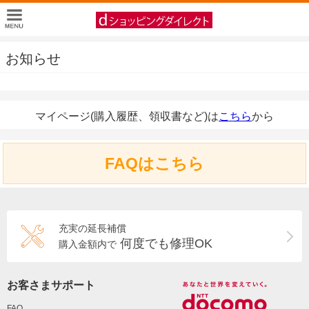
お知らせ
マイページ(購入履歴、領収書など)は
こちら
から
FAQはこちら
充実の延長補償
何度でも修理OK
購入金額内で
お客さまサポート
FAQ