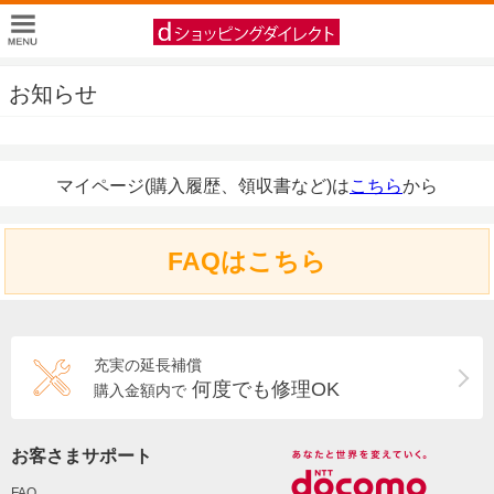
お知らせ
マイページ(購入履歴、領収書など)は
こちら
から
FAQはこちら
充実の延長補償
何度でも修理OK
購入金額内で
お客さまサポート
FAQ