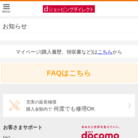
お知らせ
マイページ(購入履歴、領収書など)は
こちら
から
FAQはこちら
充実の延長補償
何度でも修理OK
購入金額内で
お客さまサポート
FAQ