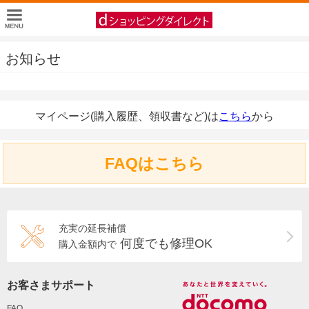
お知らせ
マイページ(購入履歴、領収書など)は
こちら
から
FAQはこちら
充実の延長補償
何度でも修理OK
購入金額内で
お客さまサポート
FAQ