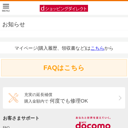
お知らせ
マイページ(購入履歴、領収書など)は
こちら
から
FAQはこちら
充実の延長補償
何度でも修理OK
購入金額内で
お客さまサポート
FAQ