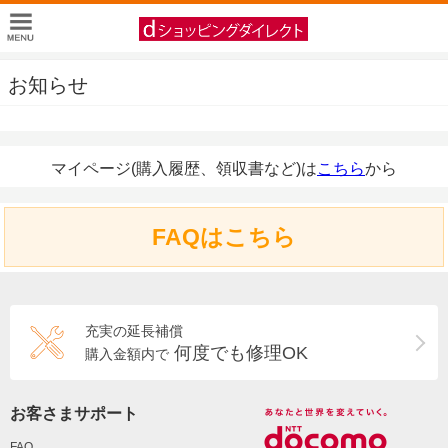
お知らせ
マイページ(購入履歴、領収書など)は
こちら
から
FAQはこちら
充実の延長補償
何度でも修理OK
購入金額内で
お客さまサポート
FAQ