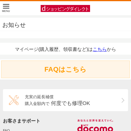
お知らせ
マイページ(購入履歴、領収書など)は
こちら
から
FAQはこちら
充実の延長補償
何度でも修理OK
購入金額内で
お客さまサポート
FAQ