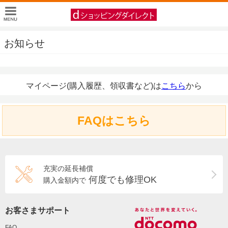
お知らせ
マイページ(購入履歴、領収書など)は
こちら
から
FAQはこちら
充実の延長補償
何度でも修理OK
購入金額内で
お客さまサポート
FAQ