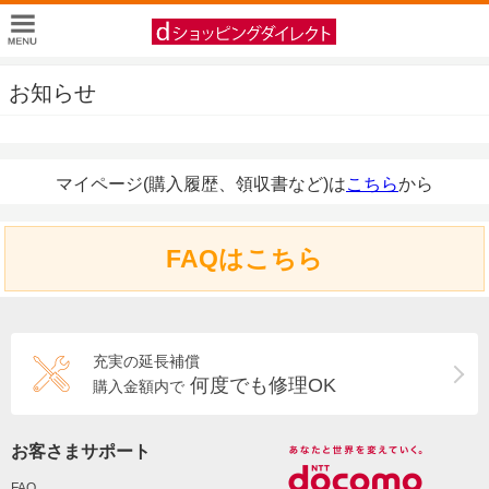
お知らせ
マイページ(購入履歴、領収書など)は
こちら
から
FAQはこちら
充実の延長補償
何度でも修理OK
購入金額内で
お客さまサポート
FAQ