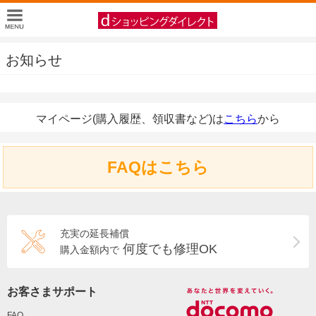
お知らせ
マイページ(購入履歴、領収書など)は
こちら
から
FAQはこちら
充実の延長補償
何度でも修理OK
購入金額内で
お客さまサポート
FAQ