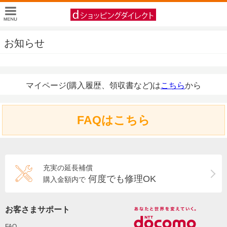
お知らせ
マイページ(購入履歴、領収書など)は
こちら
から
FAQはこちら
充実の延長補償
何度でも修理OK
購入金額内で
お客さまサポート
FAQ