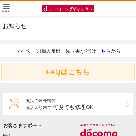
お知らせ
マイページ(購入履歴、領収書など)は
こちら
から
FAQはこちら
充実の延長補償
何度でも修理OK
購入金額内で
お客さまサポート
FAQ