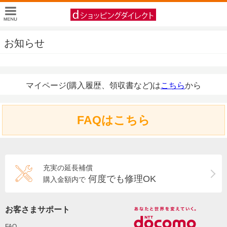
お知らせ
マイページ(購入履歴、領収書など)は
こちら
から
FAQはこちら
充実の延長補償
何度でも修理OK
購入金額内で
お客さまサポート
FAQ