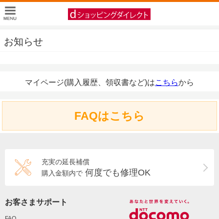
お知らせ
マイページ(購入履歴、領収書など)は
こちら
から
FAQはこちら
充実の延長補償
何度でも修理OK
購入金額内で
お客さまサポート
FAQ