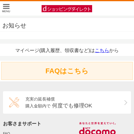
お知らせ
マイページ(購入履歴、領収書など)は
こちら
から
FAQはこちら
充実の延長補償
何度でも修理OK
購入金額内で
お客さまサポート
FAQ