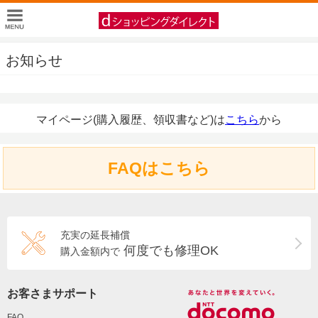
お知らせ
マイページ(購入履歴、領収書など)は
こちら
から
FAQはこちら
充実の延長補償
何度でも修理OK
購入金額内で
お客さまサポート
FAQ