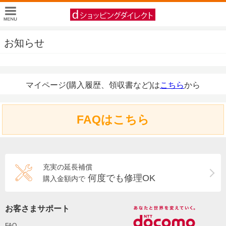
お知らせ
マイページ(購入履歴、領収書など)は
こちら
から
FAQはこちら
充実の延長補償
何度でも修理OK
購入金額内で
お客さまサポート
FAQ