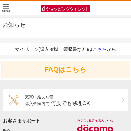
お知らせ
マイページ(購入履歴、領収書など)は
こちら
から
FAQはこちら
充実の延長補償
何度でも修理OK
購入金額内で
お客さまサポート
FAQ