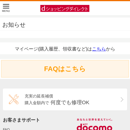
お知らせ
マイページ(購入履歴、領収書など)は
こちら
から
FAQはこちら
充実の延長補償
何度でも修理OK
購入金額内で
お客さまサポート
FAQ