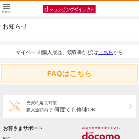
お知らせ
マイページ(購入履歴、領収書など)は
こちら
から
FAQはこちら
充実の延長補償
何度でも修理OK
購入金額内で
お客さまサポート
FAQ