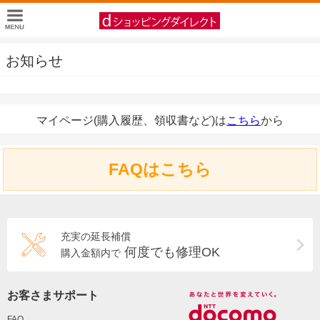
お知らせ
マイページ(購入履歴、領収書など)は
こちら
から
FAQはこちら
充実の延長補償
何度でも修理OK
購入金額内で
お客さまサポート
FAQ