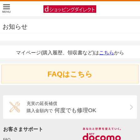
お知らせ
マイページ(購入履歴、領収書など)は
こちら
から
FAQはこちら
充実の延長補償
何度でも修理OK
購入金額内で
お客さまサポート
FAQ