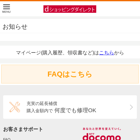
お知らせ
マイページ(購入履歴、領収書など)は
こちら
から
FAQはこちら
充実の延長補償
何度でも修理OK
購入金額内で
お客さまサポート
FAQ