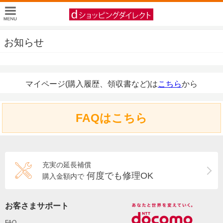
お知らせ
マイページ(購入履歴、領収書など)は
こちら
から
FAQはこちら
充実の延長補償
何度でも修理OK
購入金額内で
お客さまサポート
FAQ