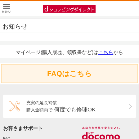
お知らせ
マイページ(購入履歴、領収書など)は
こちら
から
FAQはこちら
充実の延長補償
何度でも修理OK
購入金額内で
お客さまサポート
FAQ