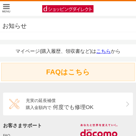
お知らせ
マイページ(購入履歴、領収書など)は
こちら
から
FAQはこちら
充実の延長補償
何度でも修理OK
購入金額内で
お客さまサポート
FAQ