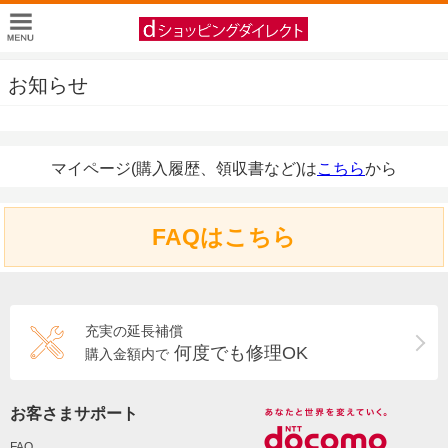
お知らせ
マイページ(購入履歴、領収書など)は
こちら
から
FAQはこちら
充実の延長補償
何度でも修理OK
購入金額内で
お客さまサポート
FAQ