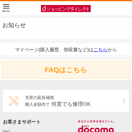
お知らせ
マイページ(購入履歴、領収書など)は
こちら
から
FAQはこちら
充実の延長補償
何度でも修理OK
購入金額内で
お客さまサポート
FAQ