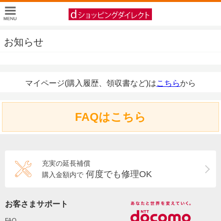
お知らせ
マイページ(購入履歴、領収書など)は
こちら
から
FAQはこちら
充実の延長補償
何度でも修理OK
購入金額内で
お客さまサポート
FAQ