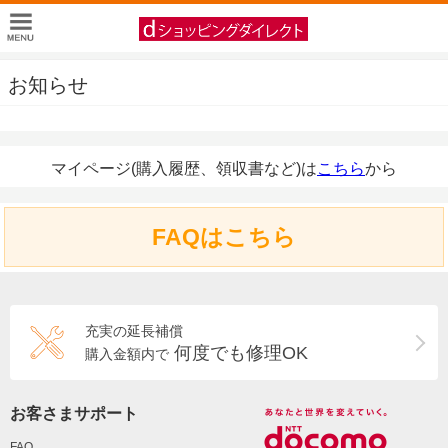
お知らせ
マイページ(購入履歴、領収書など)は
こちら
から
FAQはこちら
充実の延長補償
何度でも修理OK
購入金額内で
お客さまサポート
FAQ