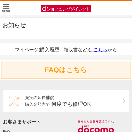
お知らせ
マイページ(購入履歴、領収書など)は
こちら
から
FAQはこちら
充実の延長補償
何度でも修理OK
購入金額内で
お客さまサポート
FAQ