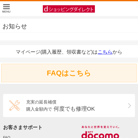
お知らせ
マイページ(購入履歴、領収書など)は
こちら
から
FAQはこちら
充実の延長補償
何度でも修理OK
購入金額内で
お客さまサポート
FAQ