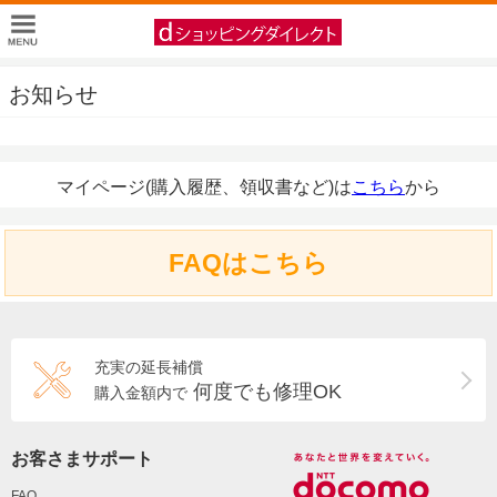
お知らせ
マイページ(購入履歴、領収書など)は
こちら
から
FAQはこちら
充実の延長補償
何度でも修理OK
購入金額内で
お客さまサポート
FAQ