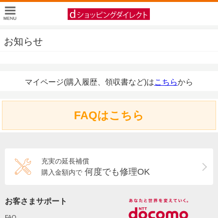
お知らせ
マイページ(購入履歴、領収書など)は
こちら
から
FAQはこちら
充実の延長補償
何度でも修理OK
購入金額内で
お客さまサポート
FAQ