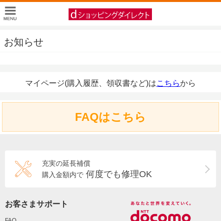
お知らせ
マイページ(購入履歴、領収書など)は
こちら
から
FAQはこちら
充実の延長補償
何度でも修理OK
購入金額内で
お客さまサポート
FAQ