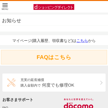
お知らせ
マイページ(購入履歴、領収書など)は
こちら
から
FAQはこちら
充実の延長補償
何度でも修理OK
購入金額内で
お客さまサポート
FAQ