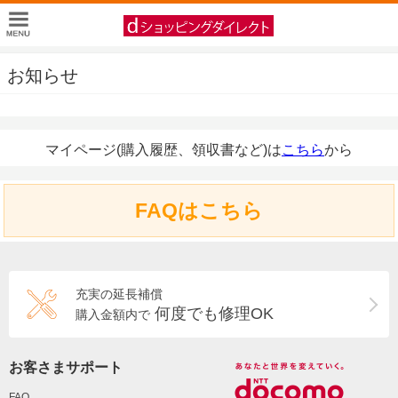
お知らせ
マイページ(購入履歴、領収書など)は
こちら
から
FAQはこちら
充実の延長補償
何度でも修理OK
購入金額内で
お客さまサポート
FAQ