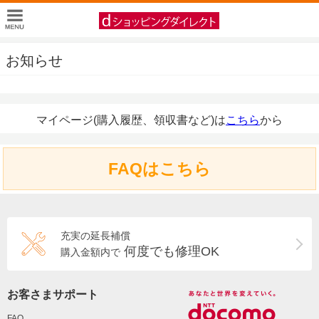
お知らせ
マイページ(購入履歴、領収書など)は
こちら
から
FAQはこちら
充実の延長補償
何度でも修理OK
購入金額内で
お客さまサポート
FAQ