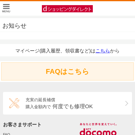
お知らせ
マイページ(購入履歴、領収書など)は
こちら
から
FAQはこちら
充実の延長補償
何度でも修理OK
購入金額内で
お客さまサポート
FAQ