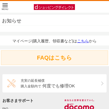
お知らせ
マイページ(購入履歴、領収書など)は
こちら
から
FAQはこちら
充実の延長補償
何度でも修理OK
購入金額内で
お客さまサポート
FAQ